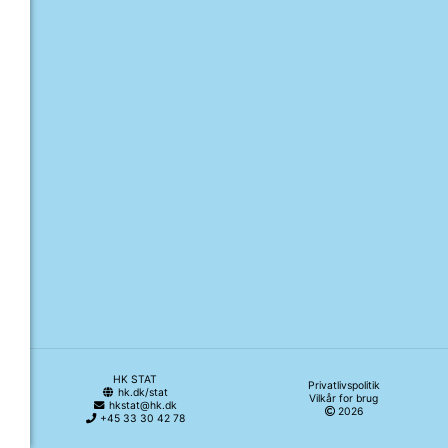
HK STAT
Privatlivspolitik
hk.dk/stat
Vilkår for brug
hkstat@hk.dk
2026
+45 33 30 42 78